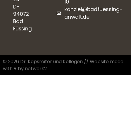
10
D-
kanzlei@badfuessing-
94072
anwalt.de
Bad
Füssing
© 2026 Dr. Kapsreiter und Kollegen // Website made
with ♥︎ by network2