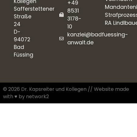
Kollegen
+49
Mandanteni
Safferstettener
8531
Strafprozes
Straße
3178-
RA Lindlbau
24
10
D-
kanzlei@badfuessing-
94072
anwalt.de
Bad
Füssing
© 2026 Dr. Kapsreiter und Kollegen // Website made
with ♥︎ by network2